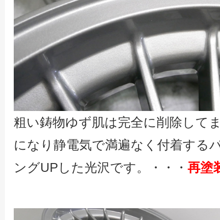
粗い鋳物ゆず肌は完全に削除して
になり静電気で満遍なく付着する
ングUPした光沢です。・・・
再塗