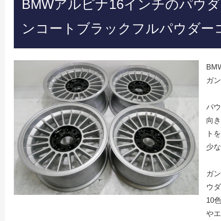
BMWアルピナ16インチのパウ
ンコートブラックフルパウダー
BM
ガン
パウ
向き
トを
少な
ガン
ウダ
10
やエ