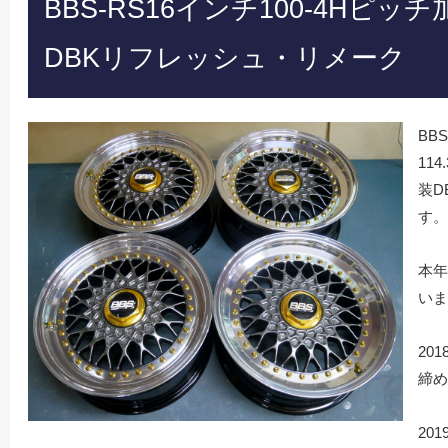
BBS-RS16インチ100-4Hピ
DBKリフレッシュ・リメーク
BB
11
装D
す。
本年
いま
20
締め
20