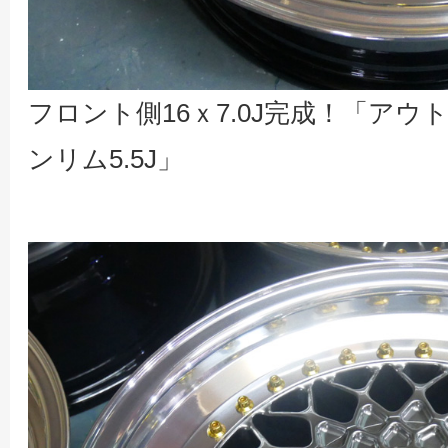
フロント側16ｘ7.0J完成！「アウト1
ンリム5.5J」