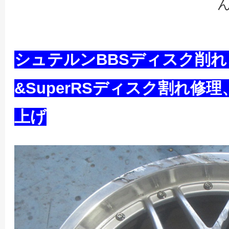
シュテルンBBSディスク削
&SuperRSディスク割れ修
上げ