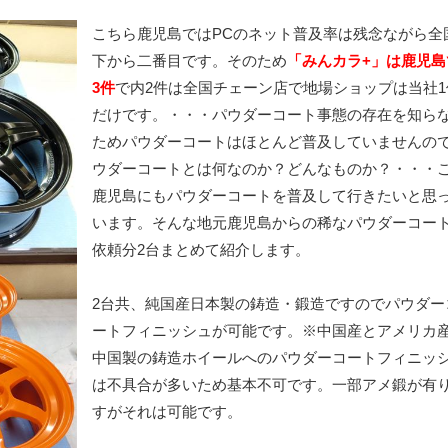
こちら鹿児島ではPCのネット普及率は残念ながら全
下から二番目です。そのため
「みんカラ+」は鹿児島
3件
で内2件は全国チェーン店で地場ショップは当社1
だけです。・・・パウダーコート事態の存在を知ら
ためパウダーコートはほとんど普及していませんの
ウダーコートとは何なのか？どんなものか？・・・
鹿児島にもパウダーコートを普及して行きたいと思
います。そんな地元鹿児島からの稀なパウダーコー
依頼分2台まとめて紹介します。
2台共、純国産日本製の鋳造・鍛造ですのでパウダー
ートフィニッシュが可能です。※中国産とアメリカ
中国製の鋳造ホイールへのパウダーコートフィニッ
は不具合が多いため基本不可です。一部アメ鍛が有
すがそれは可能です。