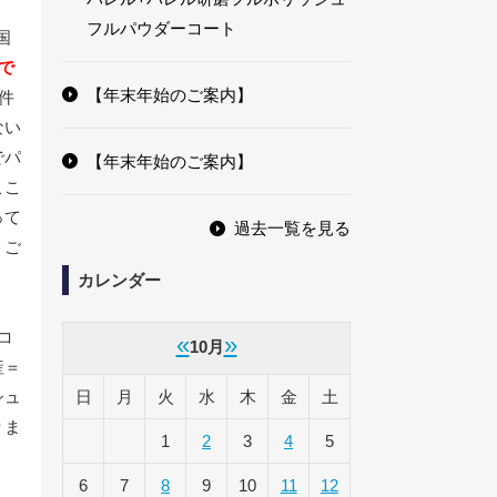
フルパウダーコート
国
で
【年末年始のご案内】
件
ない
でパ
【年末年始のご案内】
ここ
って
過去一覧を見る
トご
カレンダー
コ
«
»
10月
産＝
シュ
日
月
火
水
木
金
土
りま
1
2
3
4
5
6
7
8
9
10
11
12