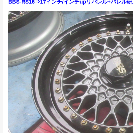
BBS-RS16⇒17インチ/インチupリバレル+バ