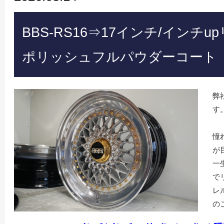
BBS-RS16⇒17インチ/インチ
ポリッシュフルパウダーコート
弊
す
憧
が
一
で
レ
の