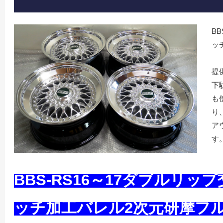
BB
ッ
提
下
も
り
ア
す
BBS-RS16～17ダブルリップ交換
ッチ加工バレル2次元研摩フ