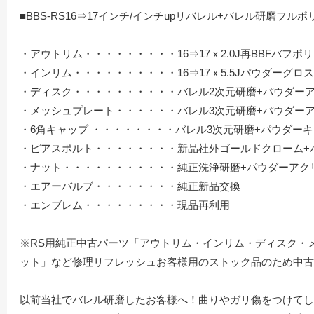
■BBS-RS16⇒17インチ/インチupリバレル+バレル研磨フ
・アウトリム・・・・・・・・・16⇒17ｘ2.0J再BBFバフ
・インリム・・・・・・・・・・16⇒17ｘ5.5Jパウダーグロ
・ディスク・・・・・・・・・・バレル2次元研磨+パウダー
・メッシュプレート・・・・・・バレル3次元研磨+パウダー
・6角キャップ ・・・・・・・・バレル3次元研磨+パウダー
・ピアスボルト・・・・・・・・新品社外ゴールドクローム+
・ナット・・・・・・・・・・・純正洗浄研磨+パウダーアク
・エアーバルブ・・・・・・・・純正新品交換
・エンブレム・・・・・・・・・現品再利用
※RS用純正中古パーツ「アウトリム・インリム・ディスク・
ット」など修理リフレッシュお客様用のストック品のため中古
以前当社でバレル研磨したお客様へ！曲りやガリ傷をつけてし