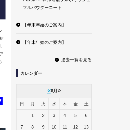
直
フルパウダーコート
【年末年始のご案内】
ル
結
【年末年始のご案内】
砲
ア
過去一覧を見る
ク
カレンダー
«
»
6月
ク
日
月
火
水
木
金
土
1
2
3
4
5
6
7
8
9
10
11
12
13