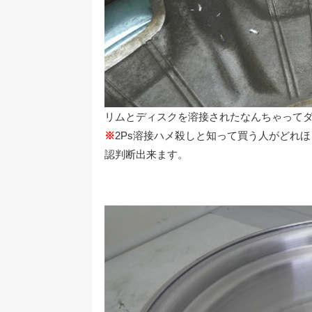
リムとディスクを溶接されたなんちゃってダミ
※
2Ps溶接ハメ殺しと知って買う人がどれ
認判断出来ます。