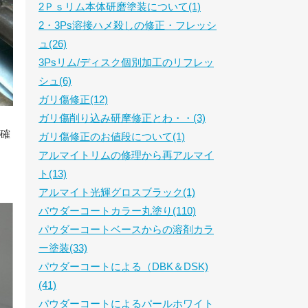
2Ｐｓリム本体研磨塗装について(1)
2・3Ps溶接ハメ殺しの修正・フレッシ
ュ(26)
3Psリム/ディスク個別加工のリフレッ
シュ(6)
ガリ傷修正(12)
ガリ傷削り込み研摩修正とわ・・(3)
即確
ガリ傷修正のお値段について(1)
アルマイトリムの修理から再アルマイ
ト(13)
アルマイト光輝グロスブラック(1)
パウダーコートカラー丸塗り(110)
パウダーコートベースからの溶剤カラ
ー塗装(33)
パウダーコートによる（DBK＆DSK)
(41)
パウダーコートによるパールホワイト