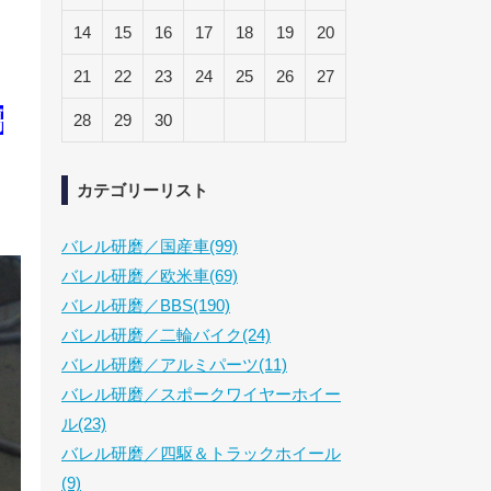
14
15
16
17
18
19
20
21
22
23
24
25
26
27
傷
28
29
30
カテゴリーリスト
バレル研磨／国産車(99)
バレル研磨／欧米車(69)
バレル研磨／BBS(190)
バレル研磨／二輪バイク(24)
バレル研磨／アルミパーツ(11)
バレル研磨／スポークワイヤーホイー
ル(23)
バレル研磨／四駆＆トラックホイール
(9)