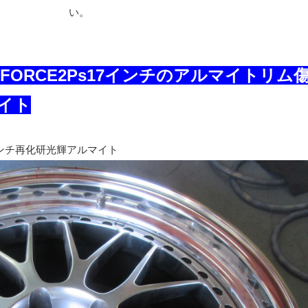
い。
チ＆iFORCE2Ps17インチのアルマイトリム
イト
インチ再化研光輝アルマイト