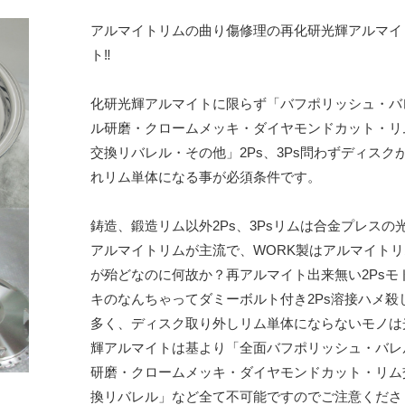
アルマイトリムの曲り傷修理の再化研光輝アルマイ
ト‼
化研光輝アルマイトに限らず「バフポリッシュ・バ
ル研磨・クロームメッキ・ダイヤモンドカット・リ
交換リバレル・その他」2Ps、3Ps問わずディスク
れリム単体になる事が必須条件です。
鋳造、鍛造リム以外2Ps、3Psリムは合金プレスの
アルマイトリムが主流で、WORK製はアルマイトリ
が殆どなのに何故か？再アルマイト出来無い2Psモ
キのなんちゃってダミーボルト付き2Ps溶接ハメ殺
多く、ディスク取り外しリム単体にならないモノは
輝アルマイトは基より「全面バフポリッシュ・バレ
研磨・クロームメッキ・ダイヤモンドカット・リム
換リバレル」など全て不可能ですのでご注意くださ