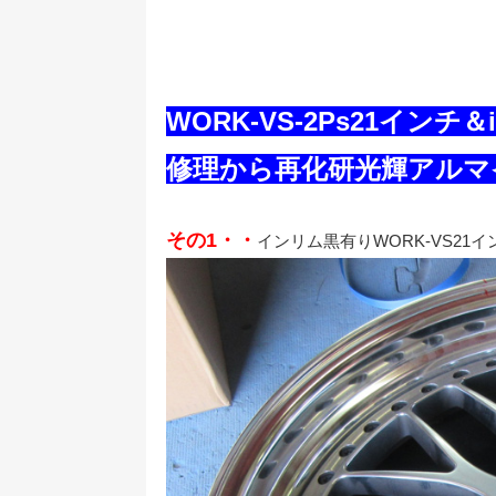
WORK-VS-2Ps21イン
修理から再化研光輝アルマ
その1・・
インリム黒有りWORK-VS21