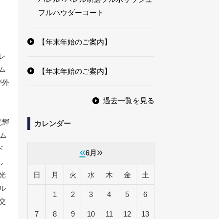
フルパウダーコート
【年末年始のご案内】
レ
ム
【年末年始のご案内】
が外
過去一覧を見る
光輝
カレンダー
ム
ド
«
»
6月
し
光
日
月
火
水
木
金
土
ル
1
2
3
4
5
6
交
7
8
9
10
11
12
13