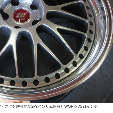
スク分解可能な2Psインリム黒有りWORK-VS21インチ