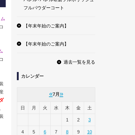
フルパウダーコート
リム
【年末年始のご案内】
コ
【年末年始のご案内】
ム
コ
過去一覧を見る
カレンダー
装
産
«
»
7月
ダ
日
月
火
水
木
金
土
、
装
1
2
3
4
5
6
7
8
9
10