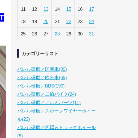
11
12
13
14
15
16
17
T
18
19
20
21
22
23
24
25
26
27
28
29
30
31
カテゴリーリスト
バレル研磨／国産車(99)
バレル研磨／欧米車(69)
バレル研磨／BBS(190)
バレル研磨／二輪バイク(24)
バレル研磨／アルミパーツ(11)
バレル研磨／スポークワイヤーホイー
ル(23)
バレル研磨／四駆＆トラックホイール
(9)