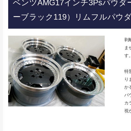
ベンツAMG17インチ3Psパウ
ーブラック119）リムフルパウ
剥
ま
す
特
り
か
パ
カ
視