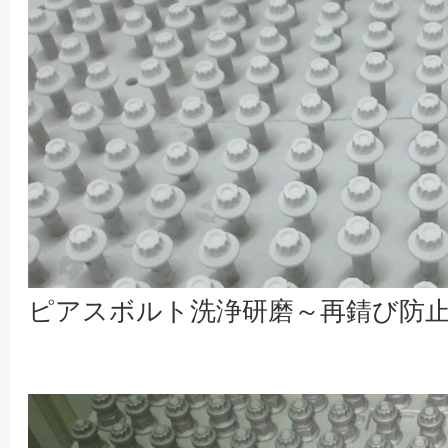
ピアスボルト洗浄研磨～再錆び防