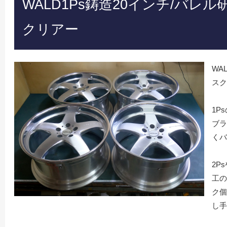
WALD1Ps鋳造20インチ/バ
クリアー
WA
スク
1P
ブラ
くバ
2P
工の
ク個
し手