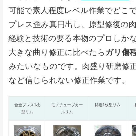
可能で素人程度レベル作業でどこ
プレス歪み真円出し、原型修復の
経験と技術の要る本物のプロしか
大きな曲り修正に比べたら
ガリ傷
みたいなものです。肉盛り研磨修
など信じられない修正作業です。
合金プレス1枚
モノチューブカー
鋳造1枚型リム
型リム
ルリム