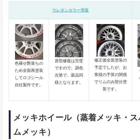
ウレタンカラー塗装
修正後全面塗装の
原型修復は完璧
色褪せ艶落ちの
予定でしたが、お
ですので、調色
ため全面再塗装
客様の予算の関係
次第で、新品同
してロゴシール
でリムのみ部分塗
様となります。
自社製作です。
装です。
メッキホイール（蒸着メッキ・ス
ムメッキ）