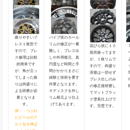
曲りやすいプ
パイプ状のカール
レス１枚型で
リムの修正が一番
花びら状に１０
すので、プレ
難しく、プレス出
箇所曲ってます
ス修理は比較
しや外周復元、真
が、１枚リムで
的簡単です
円度など時間と手
すので、肉盛り
が、角が立っ
間がかかりまさに
溶接は一切せず
てしまった曲
経験と技術を要す
プレス出しのみ
りは肉盛りに
作業となります。
の修正後研磨し
よる研磨が必
※ディスクを外し
てマットブラッ
要となりま
リム根元より仕上
ク塗装仕上げで
す。
げてあります。
す。完璧です。
例・・つぶれ
たビールのア
ルミ缶を伸ば