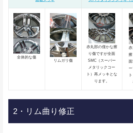
赤丸部の僅かな擦
赤
り傷ですが全面
擦
全体的な傷
リムガリ傷
SMC（スーパー
面
メタリックコー
ー
ト）再メッキとな
ト
ります。
2・リム曲り修正