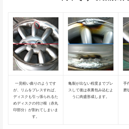
一見軽い曲りのようです
亀裂が出ない程度までプレ
手
が、リムをプレスすれば、
スして後は表裏包み込むよ
磨
ディスクも引っ張られるた
うに肉盛形成します。
めディスクの付け根（赤丸
印部分）が割れてしまいま
す。