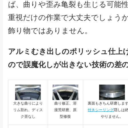
ば、曲りや歪み亀裂も生じる可能
重視だけの作業で大丈夫でしょう
飾り物ではありません。
アルミむき出しのポリッシュ仕上
ので誤魔化しが出きない技術の差
大きな曲りにより
曲り修正、溶
裏面もきちん研磨しま
リム割れ、ディス
接荒研磨、原
付きシーリング
隠しは
ク歪なし
型修復
やりません。