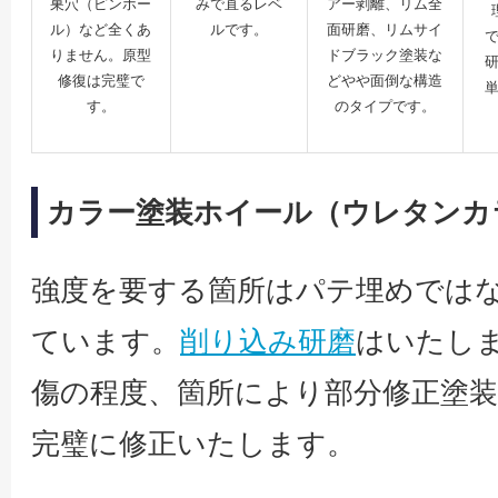
みで直るレベ
巣穴（ピンホー
アー剥離、リム全
ルです。
ル）など全くあ
面研磨、リムサイ
りません。原型
ドブラック塗装な
修復は完璧で
どやや面倒な構造
す。
のタイプです。
カラー塗装ホイール（ウレタンカ
強度を要する箇所はパテ埋めでは
ています。
削り込み研磨
はいたし
傷の程度、箇所により部分修正塗
完璧に修正いたします。