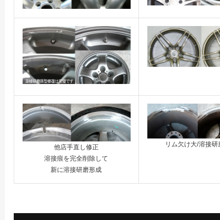
リム欠け大/溶接研
他店手直し修正
溶接痕を完全削除して
新に溶接研磨形成