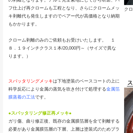
フ仕上げ再クロームも工程となり、さらにクロームメッ
クロ
キ剥離代も発生しますのでペアー代が高価格となり納期
もかかります。
クローム剥離のみのご依頼もお受けいたします。 １
８．１９インチクラス１本/20,000円～（サイズで異な
ります。）
スパッタリングメッキ
は下地塗装のベースコートの上に
科学反応により金属の蒸気を吹き付けて処理する
金属箔
膜蒸着の工法
です。
●スパッタリング修正再メッキ●
ガリ傷、曲り修正後、既存の金属膜箔層を全て剥離する
必要があり金属膜箔層の下層、上層は塗装式のためブラ