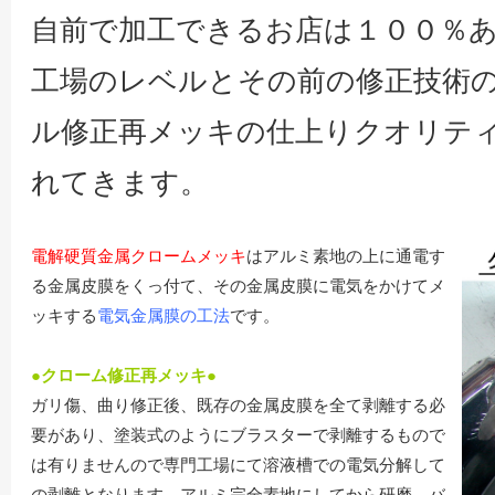
自前で加工できるお店は１００％
工場のレベルとその前の修正技術
ル修正再メッキの仕上りクオリテ
れてきます。
電解硬質金属クロームメッキ
はアルミ素地の上に通電す
る金属皮膜をくっ付て、その金属皮膜に電気をかけてメ
ッキする
電気金属膜の工法
です。
●クローム修正再メッキ●
ガリ傷、曲り修正後、既存の金属皮膜を全て剥離する必
要があり、塗装式のようにブラスターで剥離するもので
は有りませんので専門工場にて溶液槽での電気分解して
の剥離となります。アルミ完全素地にしてから研磨、バ