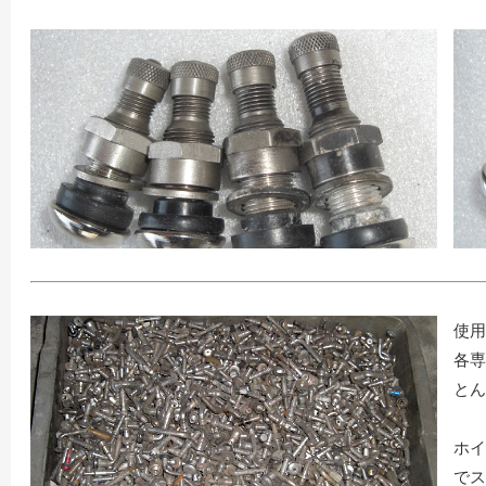
使用
各専
とん
ホイ
でス