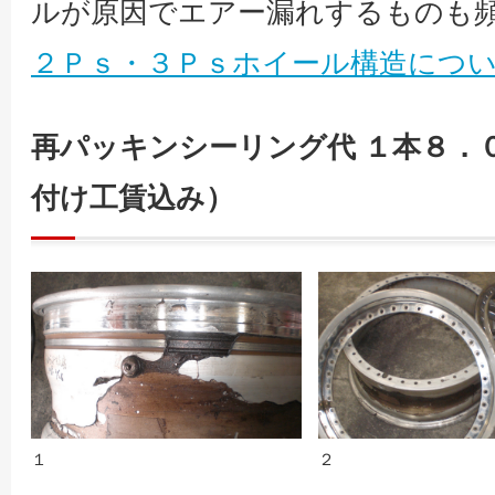
ルが原因でエアー漏れするものも
２Ｐｓ・３Ｐｓホイール構造につ
再パッキンシーリング代 １本８．
付け工賃込み）
１
２